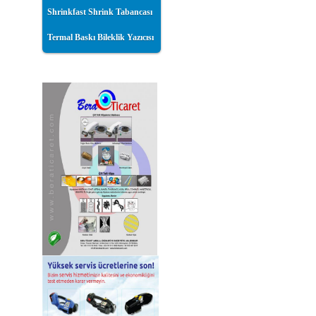
Shrinkfast Shrink Tabancası
Termal Baskı Bileklik Yazıcısı