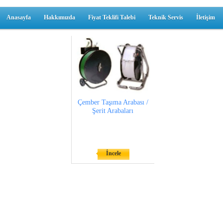
Anasayfa
Hakkımızda
Fiyat Teklifi Talebi
Teknik Servis
İletişim
Çember Taşıma Arabası /
Şerit Arabaları
İncele