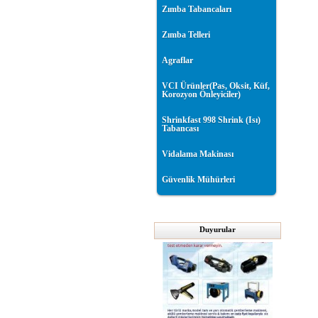
Zımba Tabancaları
Zımba Telleri
Agraflar
VCI Ürünler(Pas, Oksit, Küf,
Korozyon Önleyiciler)
Shrinkfast 998 Shrink (Isı)
Tabancası
Vidalama Makinası
Güvenlik Mühürleri
Duyurular