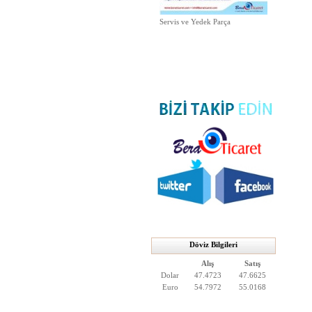
Servis ve Yedek Parça
Döviz Bilgileri
Alış
Satış
Dolar
47.4723
47.6625
Euro
54.7972
55.0168