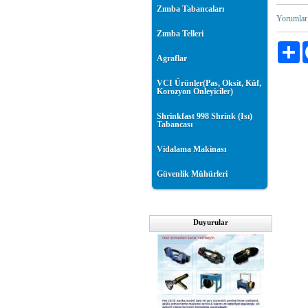
Zımba Tabancaları
Yorumlar
Zımba Telleri
Pa
Agraflar
VCI Ürünler(Pas, Oksit, Küf,
Korozyon Önleyiciler)
Shrinkfast 998 Shrink (Isı)
Tabancası
Vidalama Makinası
Güvenlik Mühürleri
Duyurular