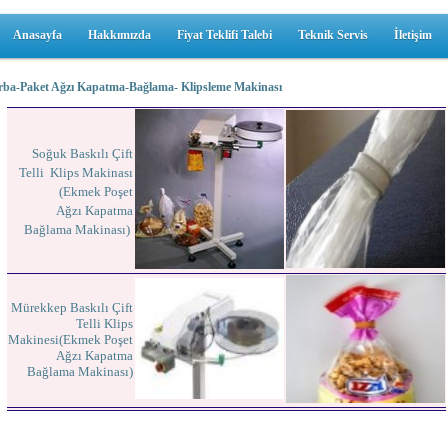
Anasayfa
Hakkımızda
Fiyat Teklifi Talebi
Teknik Servis
İletişim
rba-Paket Ağzı Kapatma-Bağlama- Klipsleme Makin
ası
Soğuk Baskılı Çift
Telli Klips Makinası
(Ekmek Poşet
Ağzı Kapatma
Bağlama Makinası)
Mürekkep Baskılı Çift
Telli Klips
Makinesi(Ekmek Poşet
Ağzı Kapatma
Bağlama Makinası)