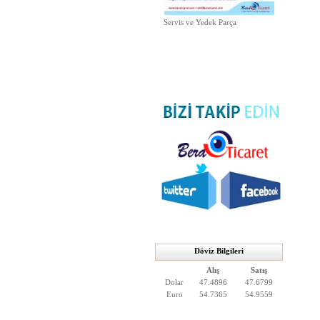
Servis ve Yedek Parça
Döviz Bilgileri
Alış
Satış
Dolar
47.4896
47.6799
Euro
54.7365
54.9559