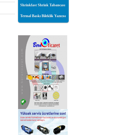
Shrinkfast Shrink Tabancası
Termal Baskı Bileklik Yazıcısı